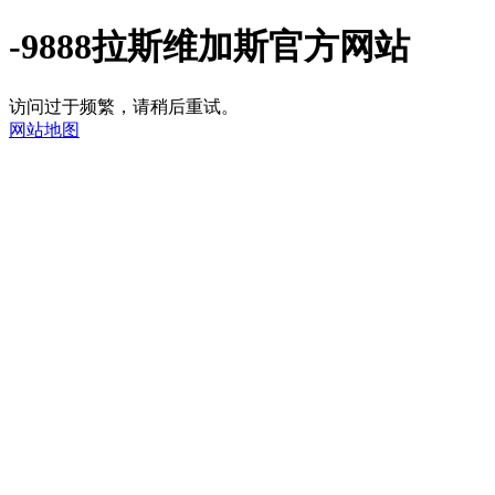
-9888拉斯维加斯官方网站
访问过于频繁，请稍后重试。
网站地图