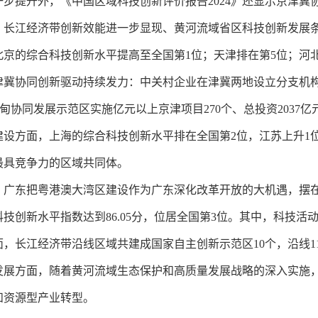
提升外，《中国区域科技创新评价报告2024》还显示京津冀
、长江经济带创新效能进一步显现、黄河流域省区科技创新发展
综合科技创新水平提高至全国第1位；天津排在第5位；河北上升
冀协同创新驱动持续发力：中关村企业在津冀两地设立分支机构超1
妃甸协同发展示范区实施亿元以上京津项目270个、总投资2037
方面，上海的综合科技创新水平排在全国第2位，江苏上升1位
最具竞争力的区域共同体。
东把粤港澳大湾区建设作为广东深化改革开放的大机遇，摆在
技创新水平指数达到86.05分，位居全国第3位。其中，科技
长江经济带沿线区域共建成国家自主创新示范区10个，沿线1
方面，随着黄河流域生态保护和高质量发展战略的深入实施，
和资源型产业转型。