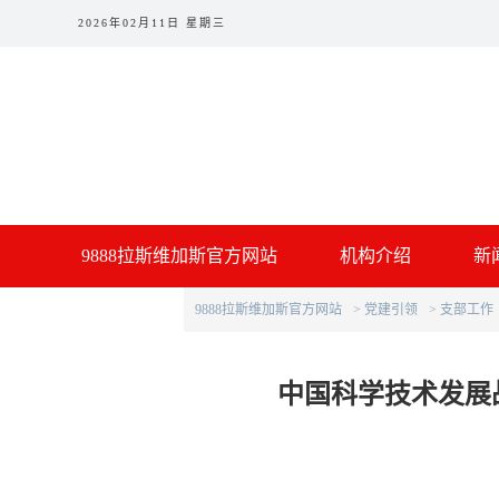
2026年02月11日 星期三
9888拉斯维加斯官方网站
机构介绍
新
9888拉斯维加斯官方网站
党建引领
支部工作
博士后站
中国科学技术发展