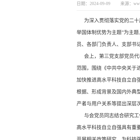
日期：2024-09-09 来源：www.ca
为深入贯彻落实党的二十届
举国体制优势为主题”为主
员、各部门负责人、支部书
会上，第三党支部党员代表
范围，围绕《中共中央关于
加快推进高水平科技自立自
根据、形成背景及国内外典型
产者与用户关系等提出深层
与会党员同志结合研究工作
高水平科技自立自强具有重
开展相关政策研究，为科技