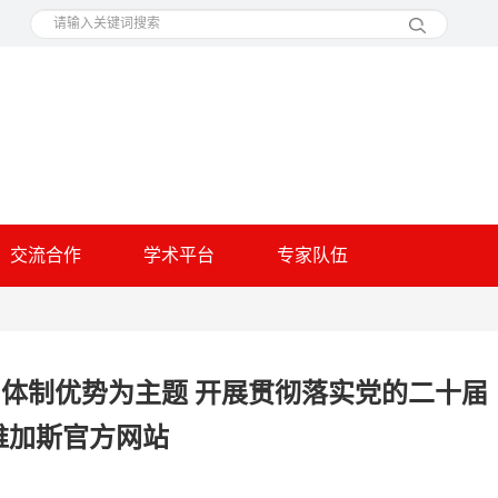
交流合作
学术平台
专家队伍
体制优势为主题 开展贯彻落实党的二十届
斯维加斯官方网站