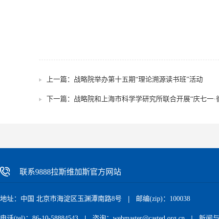
上一篇：
战略院举办第十五期“理论溯源读书班”活动
下一篇：
战略院和上海市科学学研究所联合开展“庆七一·
联系9888拉斯维加斯官方网站
地址：中国 北京市海淀区玉渊潭南路8号
邮编(zip)：100038
电话(tel)：86-10-58884543
咨询：
webmaster@casted.org.cn
新闻与