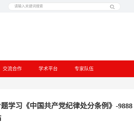
交流合作
学术平台
专家队伍
学习《中国共产党纪律处分条例》-9888
站