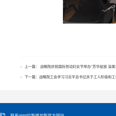
上一篇：
战略院庆祝国际劳动妇女节举办“芳华绽放 溢美
下一篇：
战略院工会学习习近平总书记关于工人阶级和工
联系9888拉斯维加斯官方网站