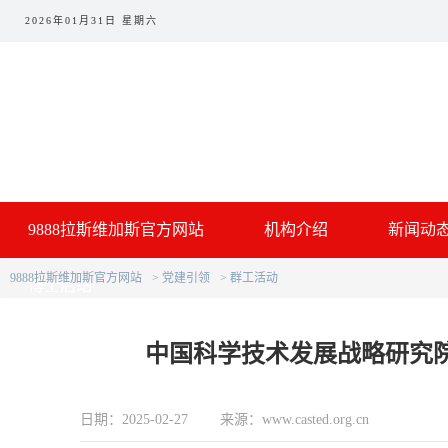
2026年01月31日 星期六
9888拉斯维加斯官方网站
机构介绍
新闻动
9888拉斯维加斯官方网站
党建引领
群工活动
博士后站
中国科学技术发展战略研究院战
日期：2025-02-27 来源：www.casted.org.cn