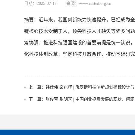
日期：2025-07-17 来源：www.casted.org.cn
摘要：近年来，我国创新能力快速提升，已经成为全
键核心技术受制于人，顶尖科技人才缺失等诸多问题
筹协调。推进科技强国建设的首要前提是统一认识，
化科技体制改革，坚定科技开放合作，推动基础研究
上一篇：
韩佳伟 玄兆辉 | 俄罗斯科技创新规划指标设计
下一篇：
张俊芳 张明喜 | 中国创业投资发展的现状、问