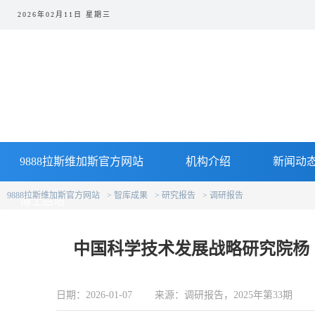
2026年02月11日 星期三
9888拉斯维加斯官方网站
机构介绍
新闻动
9888拉斯维加斯官方网站
智库成果
研究报告
调研报告
博士后站
中国科学技术发展战略研究院杨 
日期：2026-01-07 来源：调研报告，2025年第33期