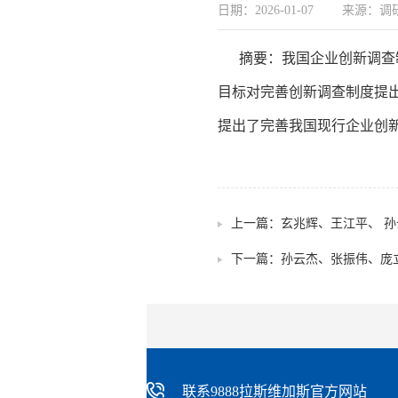
日期：2026-01-07 来源：调
摘要：我国企业创新调查制
目标对完善创新调查制度提
提出了完善我国现行企业创
上一篇：
玄兆辉、王江平、 孙
下一篇：
孙云杰、张振伟、庞
联系9888拉斯维加斯官方网站