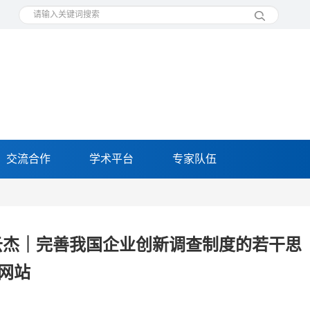
交流合作
学术平台
专家队伍
云杰｜完善我国企业创新调查制度的若干思
方网站