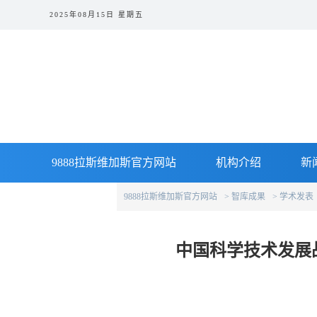
2025年08月15日 星期五
9888拉斯维加斯官方网站
机构介绍
新
9888拉斯维加斯官方网站
智库成果
学术发表
博士后站
中国科学技术发展