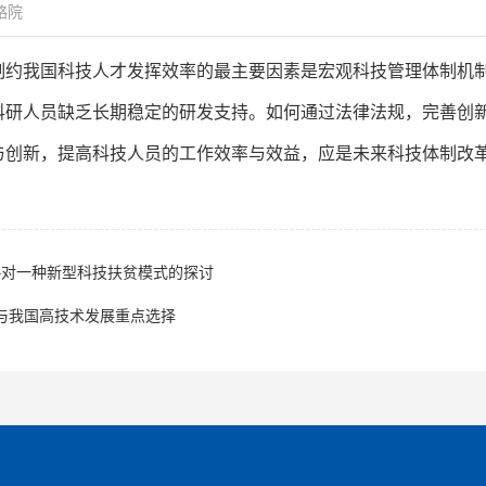
略院
制约我国科技人才发挥效率的最主要因素是宏观科技管理体制机
科研人员缺乏长期稳定的研发支持。如何通过法律法规，完善创
与创新，提高科技人员的工作效率与效益，应是未来科技体制改
—对一种新型科技扶贫模式的探讨
与我国高技术发展重点选择