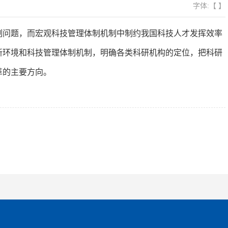
字体:【 】
制问题，而宏观科技管理体制机制中制约我国科技人才发挥效率
新环境和科技管理体制机制，明确各类科研机构的定位，把科研
革的主要方向。