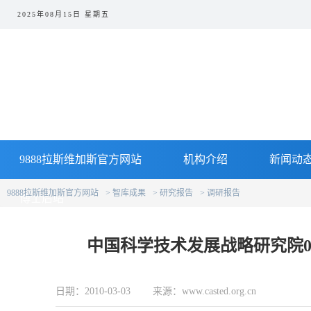
2025年08月15日 星期五
9888拉斯维加斯官方网站
机构介绍
新闻动
9888拉斯维加斯官方网站
智库成果
研究报告
调研报告
博士后站
中国科学技术发展战略研究院0
日期：2010-03-03 来源：www.casted.org.cn