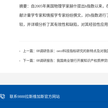
摘要：自2005年美国物理学家赫什提出h指数以来
献计量学专家和情报学专家纷纷撰文，对h指数进行
较，并详细分析了其有效性和缺陷，对其经验性应用
上一篇：
08调研告诉：oecd科技指标研究的新特点及对
下一篇：
08调研报告：我国商业银行开展知识产权质押贷
联系9888拉斯维加斯官方网站