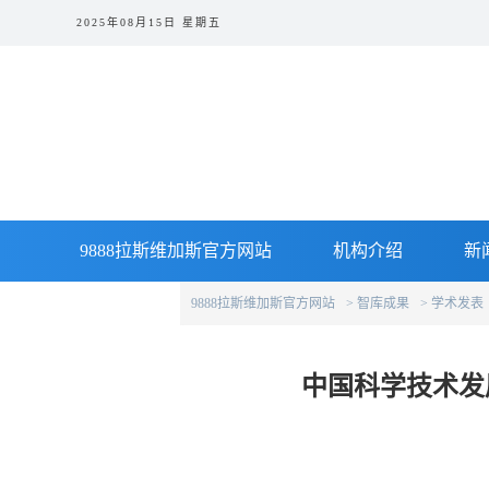
2025年08月15日 星期五
9888拉斯维加斯官方网站
机构介绍
新
9888拉斯维加斯官方网站
智库成果
学术发表
博士后站
中国科学技术发