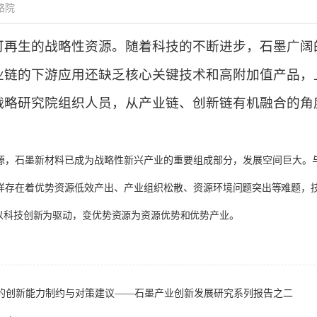
略院
可再生的战略性资源。随着科技的不断进步，石墨广阔
业链的下游应用还缺乏核心关键技术和高附加值产品，
战略研究院组织人员，从产业链、创新链有机融合的角
源，石墨新材料已成为战略性新兴产业的重要组成部分，发展空间巨大。
样存在着优势资源低效产出、产业组织松散、资源环
境问题突出等难题，
以科技创新为驱动，变优势资源为资源优势和优势产业。
的创新能力制约与对策建议——石墨产业创新发展研究系列报告之二