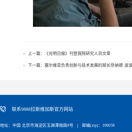
上一篇：
《光明日报》刊登我院研究人员文章
下一篇：
塞尔维亚负责创新与技术发展的部长奈纳德·波
联系9888拉斯维加斯官方网站
地址：中国 北京市海淀区玉渊潭南路8号
邮编(zip)：100038