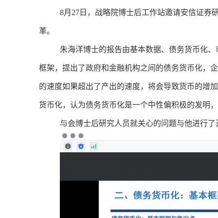
8月27日，战略院博士后工作站邀请安信证
革。
朱海洋博士的报告由基本数据、债务货币化、
框架，提出了政府和金融机构之间的债务货币化，企
的速度如果超出了产出的速度，将会导致货币的增加
货币化，认为债务货币化是一个中性偏积极的发明，
与会博士后
研究人员
就关心的问题与他进行了