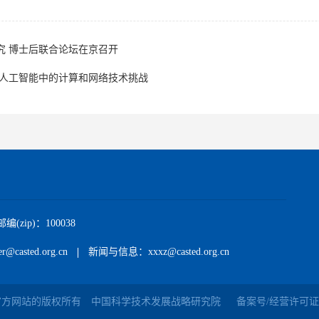
究 博士后联合论坛在京召开
 人工智能中的计算和网络技术挑战
编(zip)：100038
r@casted.org.cn
新闻与信息：
xxxz@casted.org.cn
加斯官方网站的版权所有 中国科学技术发展战略研究院 备案号/经营