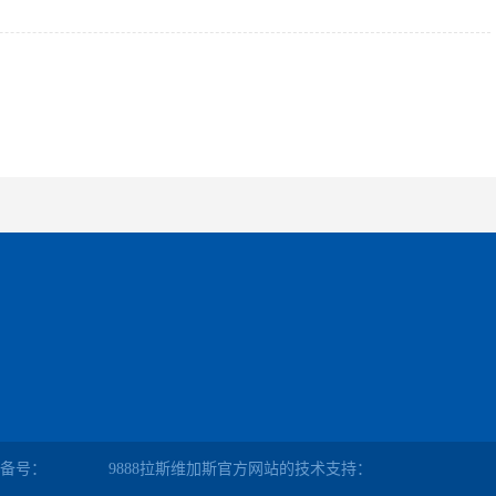
许可证备号： 9888拉斯维加斯官方网站的技术支持：