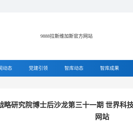
9888拉斯维加斯官方网站
闻动态
党建引领
智库动态
智库成果
略研究院博士后沙龙第三十一期 世界科技强
网站