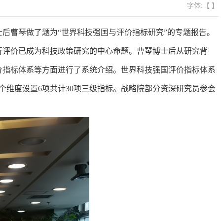
字体:【 】
士后曹琴做了题为“世界科技强国与评价指标研究”的专题报告。
行评价已成为科技政策研究的中心命题。曹琴博士后从研究背
价指标体系等方面进行了系统介绍。世界科技强国评价指标体系
个维度设置6项共计30项三级指标。战略院部分资深研究员参会