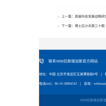
上一篇：
首届科技发展战略研
下一篇：
博士后沙龙第三十期
联系9888拉斯维加斯官方网站
地址：中国 北京市海淀区玉渊潭南路8号
邮
电话(tel)：86-10-58884543
咨询：
webmaste
9888拉斯维