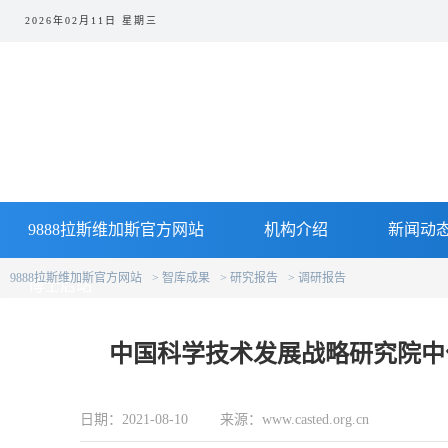
2026年02月11日 星期三
9888拉斯维加斯官方网站
机构介绍
新闻动
9888拉斯维加斯官方网站
智库成果
研究报告
调研报告
博士后站
中国科学技术发展战略研究院中化
日期：2021-08-10 来源：www.casted.org.cn