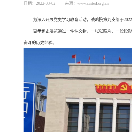
日期：2022-03-02 来源：www.casted.org.cn
为深入开展党史学习教育活动，战略院第九支部于202
百年党史展览通过一件件文物、一张张照片、一段段影
奋斗的历史经验。