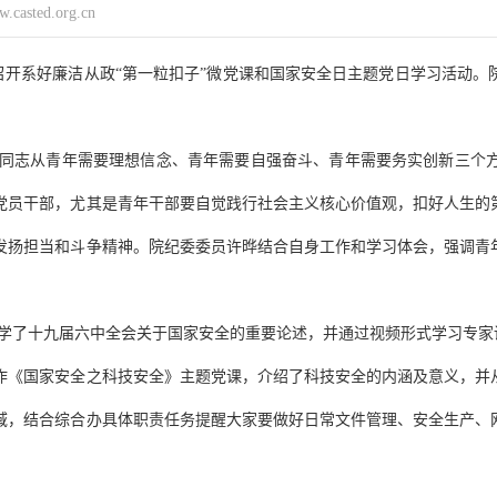
sted.org.cn
一支部召开系好廉洁从政“第一粒扣子”微党课和国家安全日主题党日学习活
同志从青年需要理想信念、青年需要自强奋斗、青年需要务实创新三个
党员干部，尤其是青年干部要自觉践行社会主义核心价值观，扣好人生的
发扬担当和斗争精神。院纪委委员许晔结合自身工作和学习体会，强调青
学了十九届六中全会关于国家安全的重要论述，并通过视频形式学习专家
作《国家安全之科技安全》主题党课，介绍了科技安全的内涵及意义，并
域，结合综合办具体职责任务提醒大家要做好日常文件管理、安全生产、