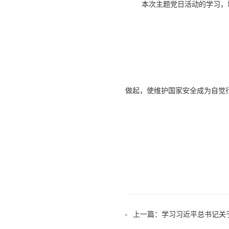
本次主题党日活动的学习，
做起，使维护国家安全成为自觉
上一篇：
学习习近平总书记关