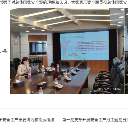
增强了对总体国家安全观的理解和认识，大家表示要全面贯彻总体国家安
行动。
于安全生产重要讲话和指示摘编——第一党支部开展安全生产月主题党日