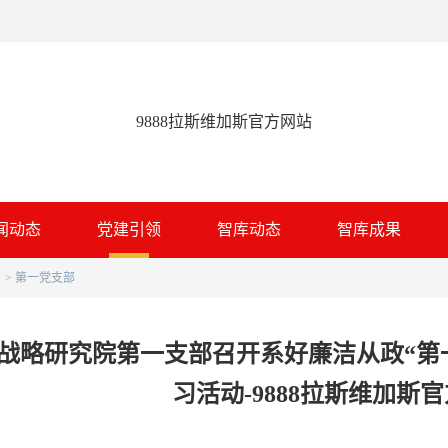
9888拉斯维加斯官方网站
闻动态
党建引领
智库动态
智库成果
第一党支部
战略研究院第一支部召开系好廉洁从政“第
习活动-9888拉斯维加斯