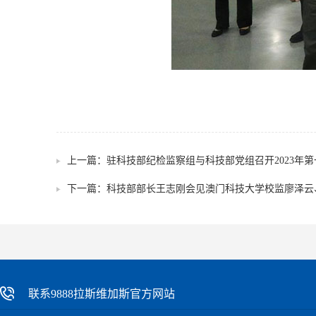
上一篇：
驻科技部纪检监察组与科技部党组召开2023年
下一篇：
科技部部长王志刚会见澳门科技大学校监廖泽云
联系9888拉斯维加斯官方网站