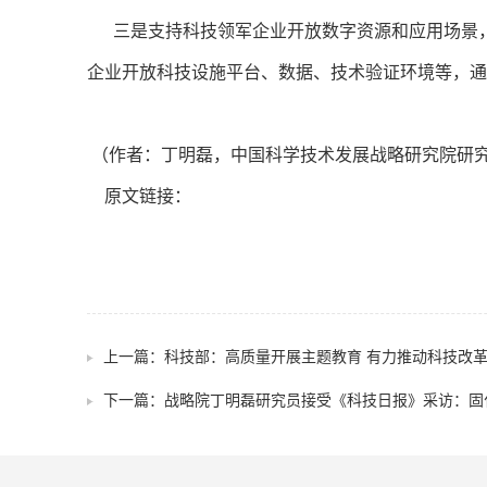
三是支持科技领军企业开放数字资源和应用场景，
企业开放科技设施平台、数据、技术验证环境等，通
（作者：丁明磊，中国科学技术发展战略研究院研
原文链接：
上一篇：
科技部：高质量开展主题教育 有力推动科技改
下一篇：
战略院丁明磊研究员接受《科技日报》采访：固