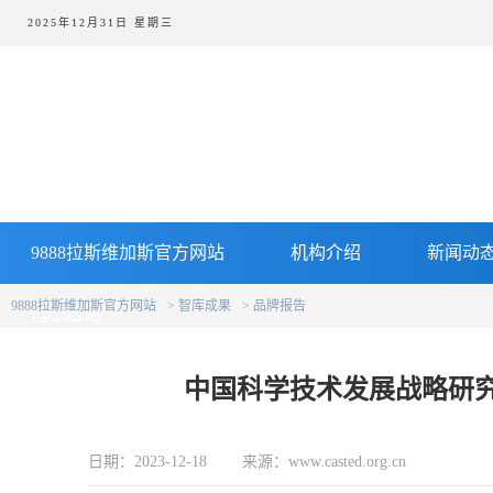
2025年12月31日 星期三
9888拉斯维加斯官方网站
机构介绍
新闻动
9888拉斯维加斯官方网站
智库成果
品牌报告
博士后站
中国科学技术发展战略研究院
日期：2023-12-18 来源：www.casted.org.cn