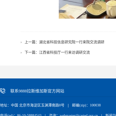
上一篇：
湖北省科技信息研究院一行来院交流调研
下一篇：
江西省科技厅一行来访调研交流
联系9888拉斯维加斯官方网站
地址：中国 北京市海淀区玉渊潭南路8号
邮编(zip)：100038
电话(tel)：86-10-58884543
咨询：
webmaster@casted.org.cn
新闻与