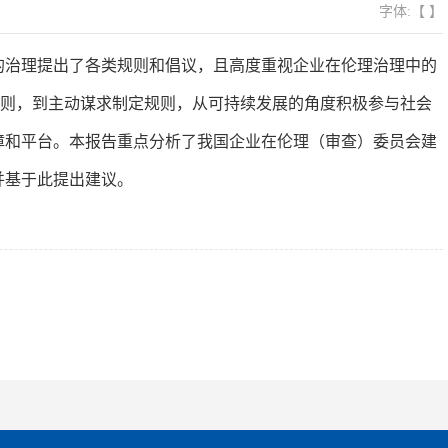
字体:【 】
的治理提出了各类规则和倡议，且高度重视企业在伦理治理中的
规则，到主动谋求制定规则，从可持续发展的角度积极参与社会
障和平台。本报告重点分析了我国企业在伦理（审查）委员会建
并基于此提出建议。