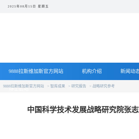
2025年08月15日 星期五
9888拉斯维加斯官方网站
机构介绍
新闻动
9888拉斯维加斯官方网站
智库成果
研究报告
战略研究参考
博士后站
中国科学技术发展战略研究院张志