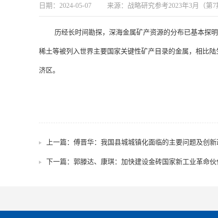
日期：2024-05-07 来源：战略研究参考2023年3月（第7
历经长时间勘探，深海金属矿产资源的分布已基本探明
稀土等被列入世界主要国家关键性矿产目录的金属，相比陆
济区。
上一篇：
傅晋华：我国县城城镇化面临的主要问题及创新
下一篇：
郭滕达、康琪：加快建设金砖国家新工业革命伙