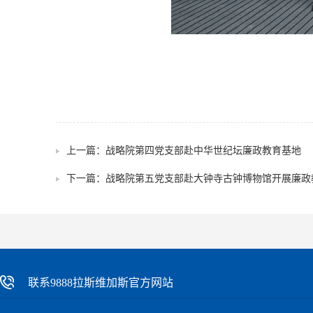
上一篇：
战略院第四党支部赴中华世纪坛廉政教育基地
下一篇：
战略院第五党支部赴大钟寺古钟博物馆开展廉政
联系9888拉斯维加斯官方网站