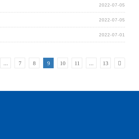
2022-07-05
2022-07-05
2022-07-01
...
7
8
9
10
11
...
13