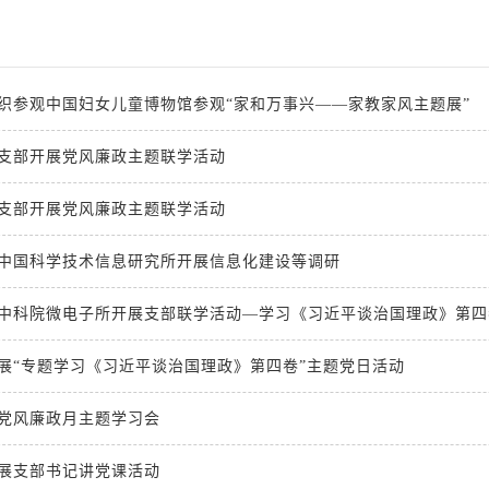
织参观中国妇女儿童博物馆参观“家和万事兴——家教家风主题展”
支部开展党风廉政主题联学活动
支部开展党风廉政主题联学活动
中国科学技术信息研究所开展信息化建设等调研
中科院微电子所开展支部联学活动—学习《习近平谈治国理政》第四
展“专题学习《习近平谈治国理政》第四卷”主题党日活动
党风廉政月主题学习会
展支部书记讲党课活动