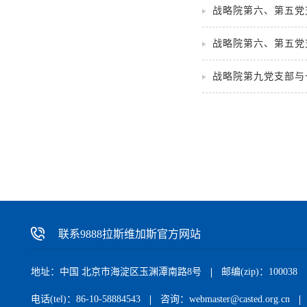
战略院第六、第五党
战略院第六、第五党
战略院第九党支部与
联系9888拉斯维加斯官方网站
地址：中国 北京市海淀区玉渊潭南路8号
邮编(zip)：100038
电话(tel)：86-10-58884543
咨询：
webmaster@casted.org.cn