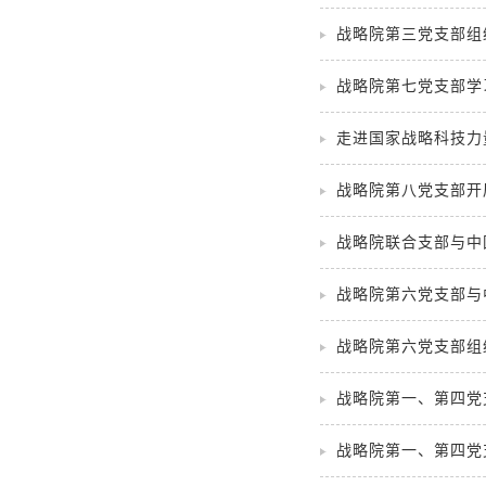
战略院第三党支部组
战略院第七党支部学
走进国家战略科技力
战略院第八党支部开
战略院联合支部与中
战略院第六党支部与
战略院第六党支部组
战略院第一、第四党
战略院第一、第四党