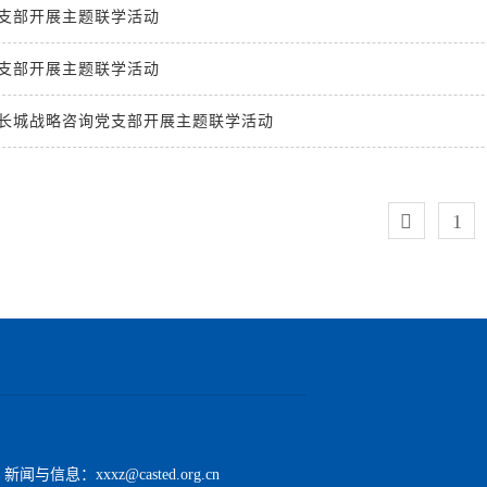
支部开展主题联学活动
支部开展主题联学活动
长城战略咨询党支部开展主题联学活动
1
新闻与信息：
xxxz@casted.org.cn