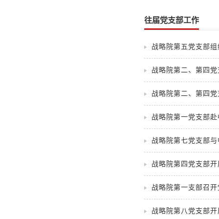
往届党支部工作
战略院第五党支部组
战略院第二、第四党
战略院第二、第四党
战略院第一党支部赴
战略院第七党支部与
战略院第四党支部开
战略院第一支部召开
战略院第八党支部开