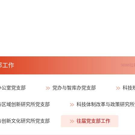
部工作
988
办公室党支部
党办与智库办党支部
科技
与区域创新研究所党支部
科技体制改革与政策研究所
与创新文化研究所党支部
往届党支部工作