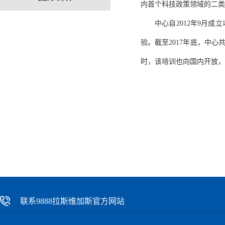
内首个科技政策领域的二类
中心自2012年9月
验。截至2017年底，中
时，该培训也向国内开放，
联系9888拉斯维加斯官方网站