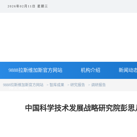
2026年02月11日 星期三
9888拉斯维加斯官方网站
机构介绍
新闻动
9888拉斯维加斯官方网站
智库成果
研究报告
调研报告
博士后站
中国科学技术发展战略研究院彭思凡、