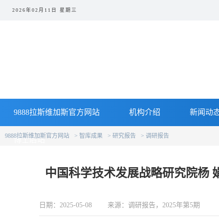
2026年02月11日 星期三
9888拉斯维加斯官方网站
机构介绍
新闻动
9888拉斯维加斯官方网站
智库成果
研究报告
调研报告
博士后站
中国科学技术发展战略研究院杨 
日期：2025-05-08 来源：调研报告，2025年第5期