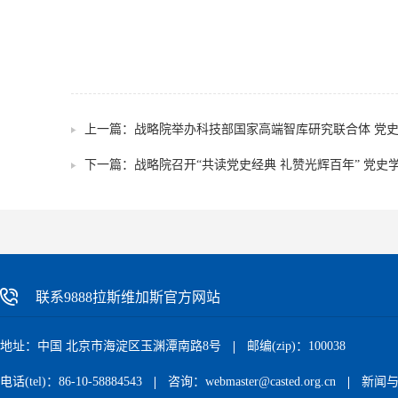
上一篇：
战略院举办科技部国家高端智库研究联合体 党
下一篇：
战略院召开“共读党史经典 礼赞光辉百年” 党史
联系9888拉斯维加斯官方网站
地址：中国 北京市海淀区玉渊潭南路8号
邮编(zip)：100038
电话(tel)：86-10-58884543
咨询：
webmaster@casted.org.cn
新闻与