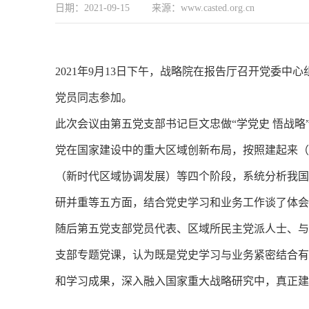
日期：2021-09-15 来源：www.casted.org.cn
2021年9月13日下午，战略院在报告厅召开党委
党员同志参加。
此次会议由第五党支部书记巨文忠做“学党史 悟战
党在国家建设中的重大区域创新布局，按照建起来（
（新时代区域协调发展）等四个阶段，系统分析我国
研并重等五方面，结合党史学习和业务工作谈了体会
随后第五党支部党员代表、区域所民主党派人士、与
支部专题党课，认为既是党史学习与业务紧密结合有
和学习成果，深入融入国家重大战略研究中，真正建