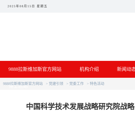
2025年08月15日 星期五
9888拉斯维加斯官方网站
机构介绍
新闻动
9888拉斯维加斯官方网站
党建引领
党委工作
特色活动
博士后站
中国科学技术发展战略研究院战略院党