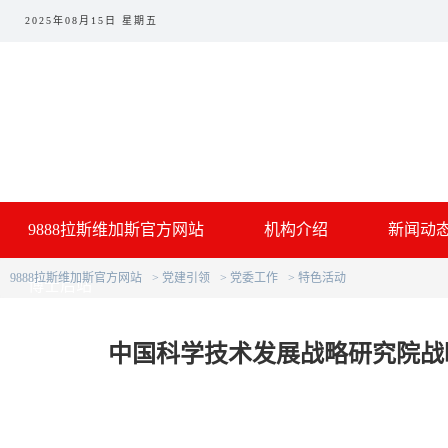
2025年08月15日 星期五
9888拉斯维加斯官方网站
机构介绍
新闻动
9888拉斯维加斯官方网站
党建引领
党委工作
特色活动
博士后站
中国科学技术发展战略研究院战